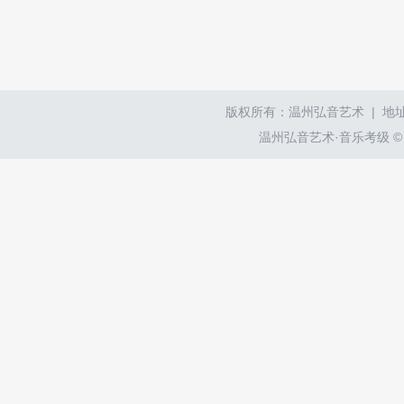
版权所有：温州弘音艺术 | 地址
温州弘音艺术·音乐考级 © wzyyk